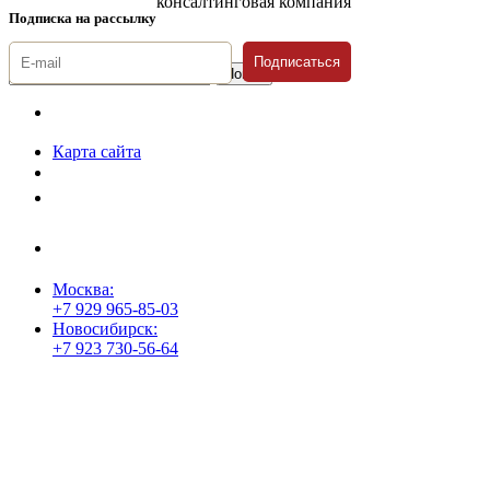
консалтинговая компания
Подписка на рассылку
Подписаться
© 1996-2026 «Люди
Дела»
Карта сайта
Политика защиты и обработки персональных данных
Положение о порядке хранения и защиты персональных данных
пользователей
Согласие на обработку персональных данных
Москва:
+7 929 965-85-03
Новосибирск:
+7 923 730-56-64