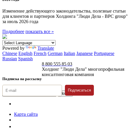
Изменение действующего законодательства, полезные статьи
для клиентов и партнеров Холдинга "Люди Дела - BPC group"
за июль 2026 года
Подробнее
показать все »
Powered by
Translate
Chinese
English
French
German
Italian
Japanese
Portuguese
Russian
Spanish
8 800 555 85 03
Холдинг "Люди Дела" многопрофильная
консалтинговая компания
Подписка на рассылку
Подписаться
© 1996-2026 «Люди
Дела»
Карта сайта
Политика защиты и обработки персональных данных
Положение о порядке хранения и защиты персональных данных