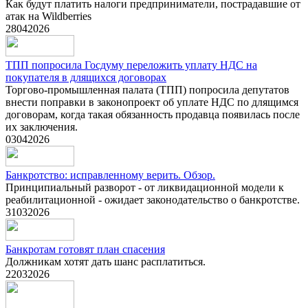
Как будут платить налоги предприниматели, пострадавшие от
атак на Wildberries
28
04
2026
ТПП попросила Госдуму переложить уплату НДС на
покупателя в длящихся договорах
Торгово-промышленная палата (ТПП) попросила депутатов
внести поправки в законопроект об уплате НДС по длящимся
договорам, когда такая обязанность продавца появилась после
их заключения.
03
04
2026
Банкротство: исправленному верить. Обзор.
Принципиальный разворот - от ликвидационной модели к
реабилитационной - ожидает законодательство о банкротстве.
31
03
2026
Банкротам готовят план спасения
Должникам хотят дать шанс расплатиться.
22
03
2026