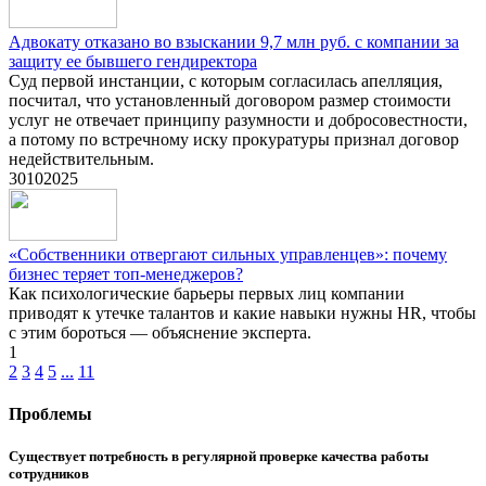
Адвокату отказано во взыскании 9,7 млн руб. с компании за
защиту ее бывшего гендиректора
С
уд первой инстанции, с которым согласилась апелляция,
посчитал, что установленный договором размер стоимости
услуг не отвечает принципу разумности и добросовестности,
а потому по встречному иску прокуратуры признал договор
недействительным.
30
10
2025
«Собственники отвергают сильных управленцев»: почему
бизнес теряет топ-менеджеров?
Как психологические барьеры первых лиц компании
приводят к утечке талантов и какие навыки нужны HR, чтобы
с этим бороться — объяснение эксперта.
1
2
3
4
5
...
11
Проблемы
Существует потребность в регулярной проверке качества работы
сотрудников