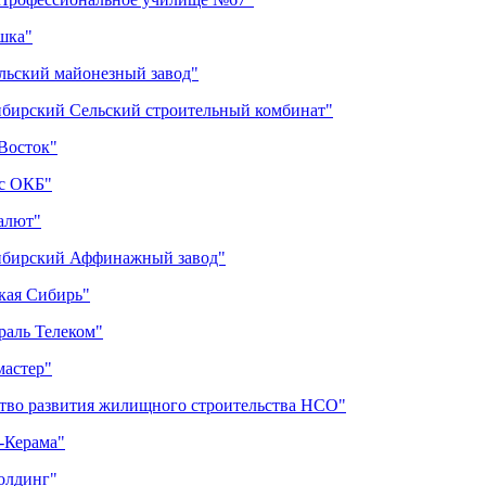
шка"
ульский майонезный завод"
ибирский Сельский строительный комбинат"
Восток"
 с ОКБ"
алют"
сибирский Аффинажный завод"
кая Сибирь"
раль Телеком"
мастер"
ство развития жилищного строительства НСО"
-Керама"
олдинг"