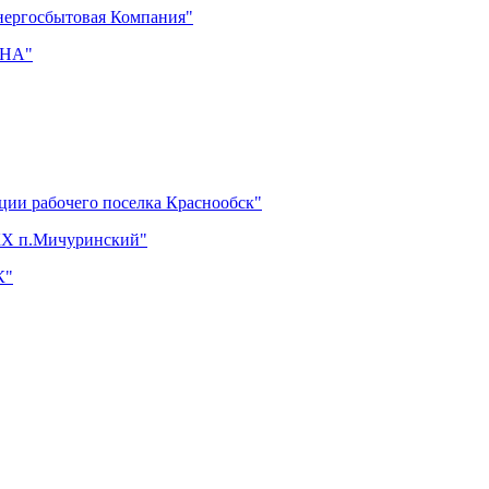
нергосбытовая Компания"
ОНА"
ции рабочего поселка Краснообск"
ЖКХ п.Мичуринский"
К"