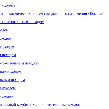
И «Комета»
рация космических систем специального назначения «Комета»
с положительным исходом
ходом
сходом
 исходом
м исходом
ложительным исходом
ьным исходом
льным исходом
м исходом
 исходом
оительный комбинат» с положительным исходом