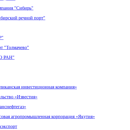
мпания "Сибирь"
ибирский речной порт"
Р"
рт "Толмачево"
СО РАН"
бликанская инвестиционная компания»
ельство «Известия»
анснефтегаз»
нсовая агропромышленная корпорация «Якутия»
хэкспорт