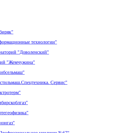
биряк"
нформационные технологии"
анаторий "Доволенский"
орий "Жемчужина"
Сибсельмаш"
кстильмаш.Спецтехника. Сервис"
ектротерм"
ибирскоблгаз"
фтегеофизика"
ионгаз"
"Профессиональное училище №67"