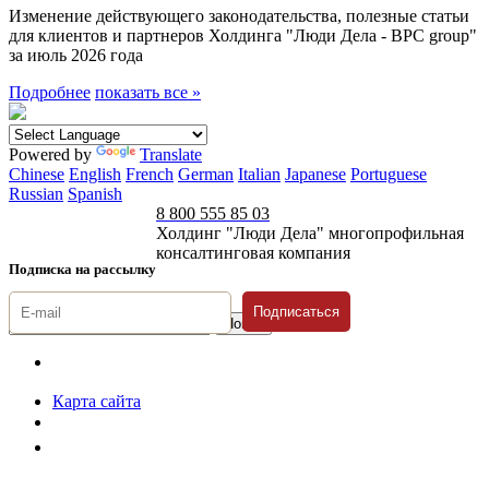
Изменение действующего законодательства, полезные статьи
для клиентов и партнеров Холдинга "Люди Дела - BPC group"
за июль 2026 года
Подробнее
показать все »
Powered by
Translate
Chinese
English
French
German
Italian
Japanese
Portuguese
Russian
Spanish
8 800 555 85 03
Холдинг "Люди Дела" многопрофильная
консалтинговая компания
Подписка на рассылку
Подписаться
© 1996-2026 «Люди
Дела»
Карта сайта
Политика защиты и обработки персональных данных
Положение о порядке хранения и защиты персональных данных
пользователей