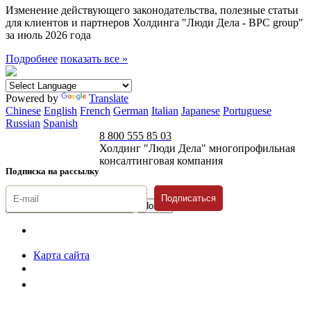
Изменение действующего законодательства, полезные статьи
для клиентов и партнеров Холдинга "Люди Дела - BPC group"
за июль 2026 года
Подробнее
показать все »
Powered by
Translate
Chinese
English
French
German
Italian
Japanese
Portuguese
Russian
Spanish
8 800 555 85 03
Холдинг "Люди Дела" многопрофильная
консалтинговая компания
Подписка на рассылку
Подписаться
© 1996-2026 «Люди
Дела»
Карта сайта
Политика защиты и обработки персональных данных
Положение о порядке хранения и защиты персональных данных
пользователей