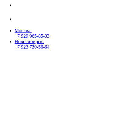
Положение о порядке хранения и защиты персональных данных
пользователей
Согласие на обработку персональных данных
Москва:
+7 929 965-85-03
Новосибирск:
+7 923 730-56-64