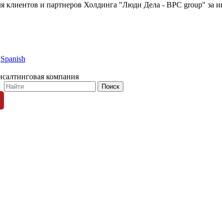
я клиентов и партнеров Холдинга "Люди Дела - BPC group" за и
Spanish
нсалтинговая компания
© 1996-2026 «Люди Дела»
ных пользователей