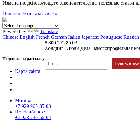
Изменение действующего законодательства, полезные статьи дл
Подробнее
показать все »
Powered by
Translate
Chinese
English
French
German
Italian
Japanese
Portuguese
Russian
8 800 555 85 03
Холдинг "Люди Дела" многопрофильная ко
Подписка на рассылку
Подписаться
Карта сайта
Политика защиты и обработки персональных данных
Положение о порядке хранения и защиты персональных дан
Согласие на обработку персональных данных
Москва:
+7 929 965-85-03
Новосибирск:
+7 923 730-56-64