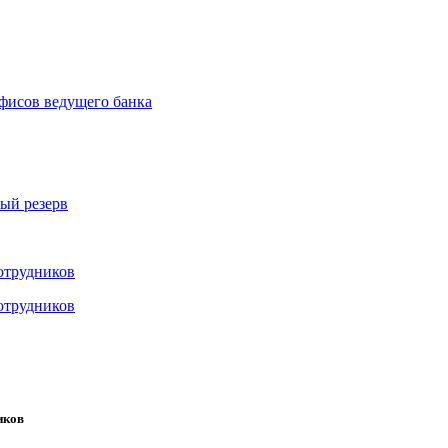
офисов ведущего банка
вый резерв
отрудников
отрудников
иков