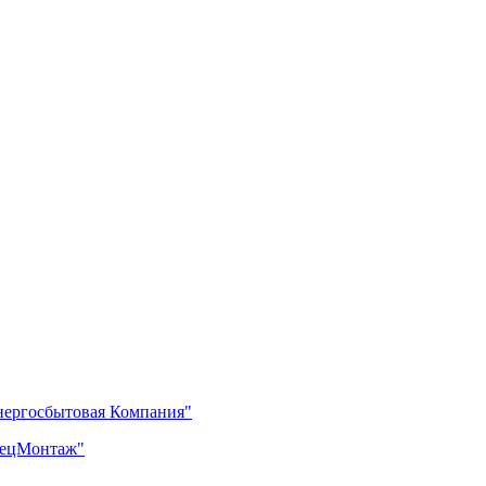
нергосбытовая Компания"
пецМонтаж"