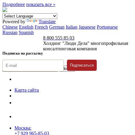
Подробнее
показать все »
Powered by
Translate
Chinese
English
French
German
Italian
Japanese
Portuguese
Russian
Spanish
8 800 555 85 03
Холдинг "Люди Дела" многопрофильная
консалтинговая компания
Подписка на рассылку
Подписаться
© 1996-2026 «Люди
Дела»
Карта сайта
Политика защиты и обработки персональных данных
Положение о порядке хранения и защиты персональных данных
пользователей
Согласие на обработку персональных данных
Москва:
+7 929 965-85-03