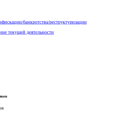
онфискации/банкротства/реструктуризации
ние текущей деятельности
иков
ов