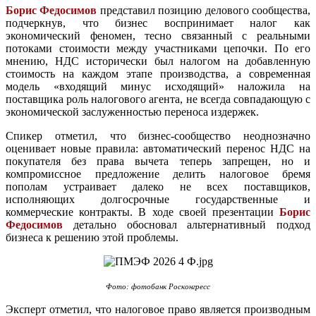
Борис Федосимов
представил позицию делового сообщества,
подчеркнув, что бизнес воспринимает налог как
экономический феномен, тесно связанный с реальными
потоками стоимости между участниками цепочки. По его
мнению, НДС исторически был налогом на добавленную
стоимость на каждом этапе производства, а современная
модель «входящий минус исходящий» наложила на
поставщика роль налогового агента, не всегда совпадающую с
экономической заслуженностью переноса издержек.
Спикер отметил, что бизнес-сообщество неоднозначно
оценивает новые правила: автоматический перенос НДС на
покупателя без права вычета теперь запрещен, но и
компромиссное предложение делить налоговое бремя
пополам устраивает далеко не всех поставщиков,
исполняющих долгосрочные государственные и
коммерческие контракты. В ходе своей презентации
Борис
Федосимов
детально обосновал альтернативный подход
бизнеса к решению этой проблемы.
Фото: фотобанк Росконгресс
Эксперт отметил, что налоговое право является производным